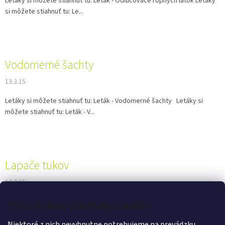
Letáky si môžete stiahnuť tu: Leták - Odlučovače ropných látok Letáky
si môžete stiahnuť tu: Le...
Vodomerné šachty
13.3.15
Letáky si môžete stiahnuť tu: Leták - Vodomerné šachty Letáky si
môžete stiahnuť tu: Leták - V...
Lapače tukov
13.3.15
Letáky si môžete stiahnuť tu: Leták - Lapače tukov Letáky si môžete
Tieto stránky používajú cookies
stiahnuť tu: Leták - Lapač...
Niektoré z nich nevyhnutne potrebujeme na prevádzku