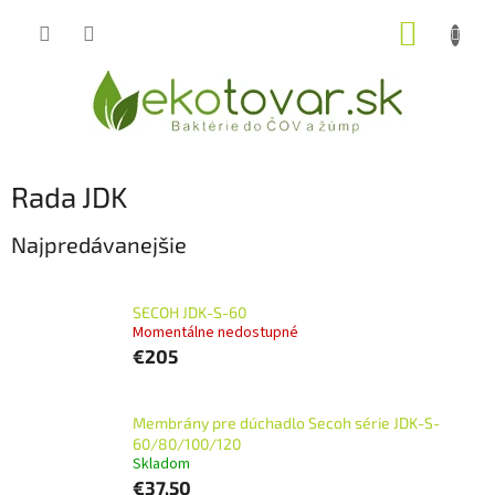
Prejsť
NÁKUP
na
obsah
KOŠÍK
Rada JDK
Najpredávanejšie
SECOH JDK-S-60
Momentálne nedostupné
€205
Membrány pre dúchadlo Secoh série JDK-S-
60/80/100/120
Skladom
€37,50