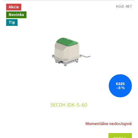
Kód:
487
Akcia
Novinka
Tip
€225
–8 %
SECOH JDK-S-60
Momentálne nedostupné