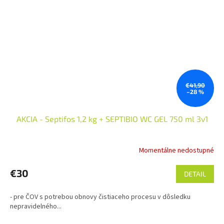
€41,90
–28 %
AKCIA - Septifos 1,2 kg + SEPTIBIO WC GEL 750 ml 3v1
Momentálne nedostupné
Priemerné
hodnotenie
produktu
€30
DETAIL
je
5,0
- pre ČOV s potrebou obnovy čistiaceho procesu v dôsledku
z
nepravidelného...
5
hviezdičiek.