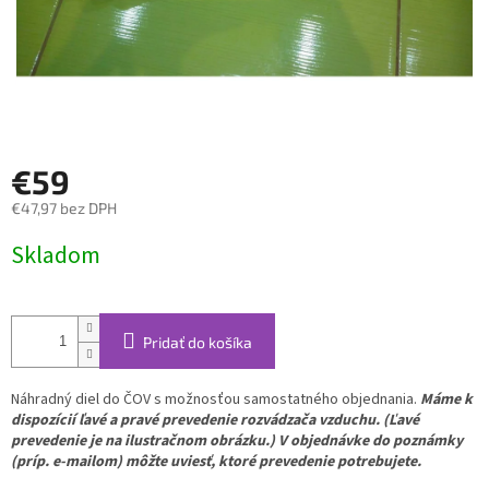
€59
€47,97 bez DPH
Jednotková
Skladom
cena:
Pridať do košíka
Náhradný diel do ČOV s možnosťou samostatného objednania.
Máme k
dispozícií ľavé a pravé prevedenie rozvádzača vzduchu. (Ľavé
prevedenie je na ilustračnom obrázku.)
V objednávke do poznámky
(príp. e-mailom) môžte uviesť, ktoré prevedenie potrebujete.