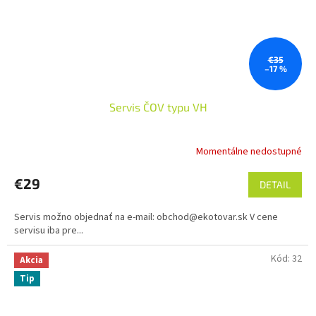
€35
–17 %
Servis ČOV typu VH
Momentálne nedostupné
€29
DETAIL
Servis možno objednať na e-mail: obchod@ekotovar.sk V cene
servisu iba pre...
Kód:
32
Akcia
Tip