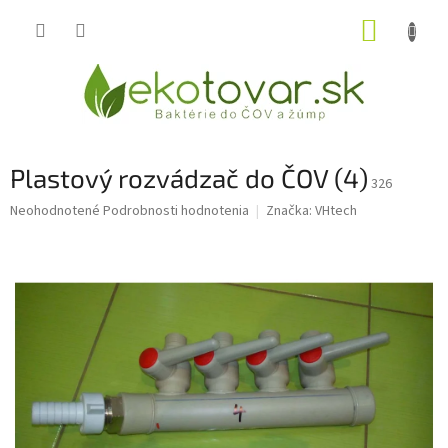
Prejsť
NÁKUP
na
obsah
KOŠÍK
Plastový rozvádzač do ČOV (4)
326
Priemerné
Neohodnotené
Podrobnosti hodnotenia
Značka:
VHtech
hodnotenie
produktu
je
0,0
z
5
hviezdičiek.