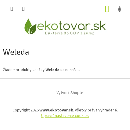
Prejsť
NÁKUP
na
obsah
KOŠÍK
Weleda
Žiadne produkty značky
Weleda
sa nenašli...
Z
á
Vytvoril Shoptet
p
ä
t
Copyright 2026
www.ekotovar.sk
. Všetky práva vyhradené.
i
Upraviť nastavenie cookies
e