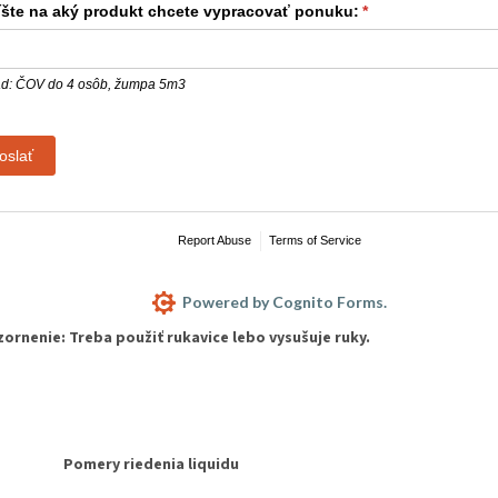
šte na aký produkt chcete vypracovať ponuku:
(required)
*
ad: ČOV do 4 osôb, žumpa 5m3
oslať
Report Abuse
Terms of Service
Powered by Cognito Forms.
ornenie: Treba použiť rukavice lebo vysušuje ruky.
Pomery riedenia liquidu