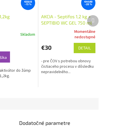
€33,13
€41,90
–15 %
–28 %
1,2kg
AKCIA - Septifos 1,2 kg +
Ďalší
SEPTIBIO WC GEL 750 ml
produkt
3v1
Momentálne
Skladom
Priemerné
nedostupné
hodnotenie
produktu
€30
DETAIL
je
5,0
šíka
- pre ČOV s potrebou obnovy
z
čistiaceho procesu v dôsledku
5
 aktivátor do žúmp
nepravidelného...
hviezdičiek.
 1,2kg.
Dodatočné parametre