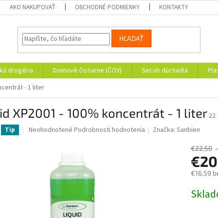
AKO NAKUPOVAŤ
OBCHODNÉ PODMIENKY
KONTAKTY
HĽADAŤ
ká drogéria
Domové čistiarne (ČOV)
Secoh dúchadlá
Pla
entrát - 1 liter
id XP2001 - 100% koncentrát - 1 liter
22
Priemerné
Neohodnotené
Podrobnosti hodnotenia
Značka:
Sanbien
Tip
hodnotenie
produktu
€22,50
je
€20
0,0
€16,59 b
z
5
Jednotk
Skla
hviezdičiek.
cena: