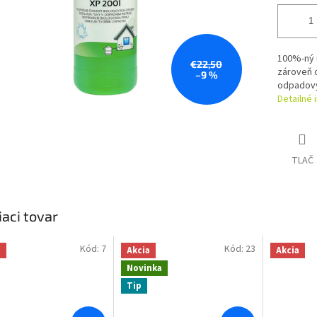
100%-ný u
€22,50
zároveň o
–9 %
odpadový
Detailné 
TLAČ
iaci tovar
Kód:
7
Kód:
23
a
Akcia
Akcia
Novinka
Tip