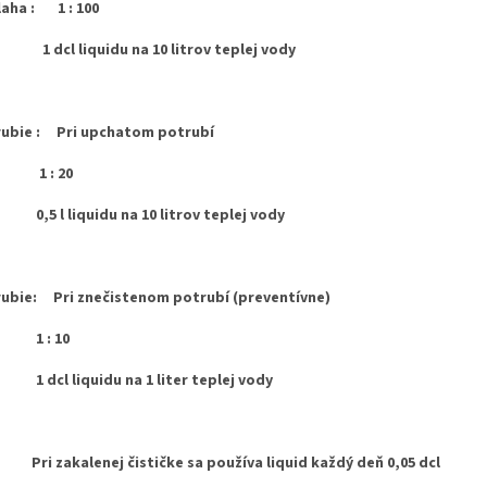
aha : 1 : 100
cl liquidu na 10 litrov teplej vody
ubie : Pri upchatom potrubí
 : 20
 l liquidu na 10 litrov teplej vody
ubie: Pri znečistenom potrubí (preventívne)
 : 10
cl liquidu na 1 liter teplej vody
 Pri zakalenej čističke sa používa liquid každý deň 0,05 dcl