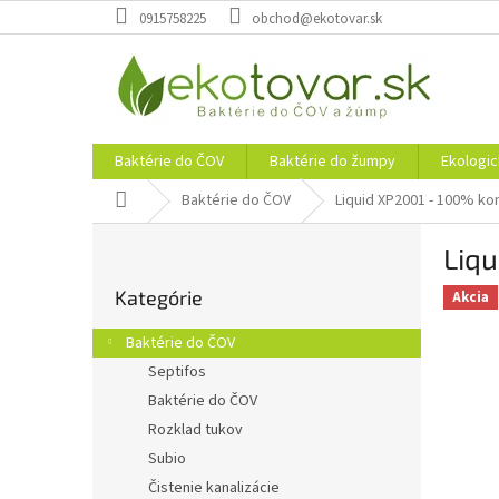
Prejsť
0915758225
obchod@ekotovar.sk
na
obsah
Baktérie do ČOV
Baktérie do žumpy
Ekologic
Domov
Baktérie do ČOV
Liquid XP2001 - 100% konc
B
Liqu
o
Preskočiť
č
Kategórie
kategórie
Akcia
n
ý
Baktérie do ČOV
p
Septifos
a
Baktérie do ČOV
n
e
Rozklad tukov
l
Subio
Čistenie kanalizácie