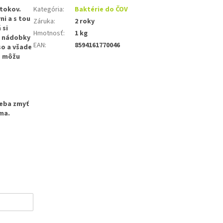
dtokov.
Kategória
:
Baktérie do ČOV
ni a s tou
Záruka
:
2 roky
 si
Hmotnosť
:
1 kg
o nádobky
EAN
:
8594161770046
so a všade
é môžu
reba zmyť
ma.