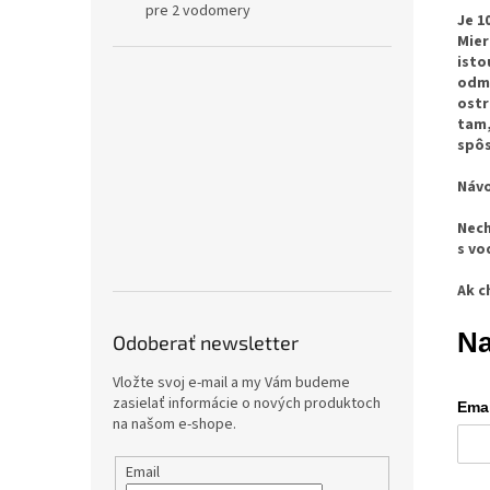
pre 2 vodomery
Je 1
Mier
isto
odma
ostr
tam,
spôs
Návo
Nech
s vo
Ak c
Na
Odoberať newsletter
Vložte svoj e-mail a my Vám budeme
zasielať informácie o nových produktoch
Emai
na našom e-shope.
Email