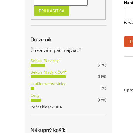
Napí
PRIHLÁSIŤ SA
Príkl
Dotazník
P
Čo sa vám páči najviac?
Sekcia "Novinky"
(23%)
Sekcia "Rady k ČOV"
(55%)
Grafika webstránky
(6%)
Upoz
Ceny
(16%)
Počet hlasov:
436
Nákupný košík