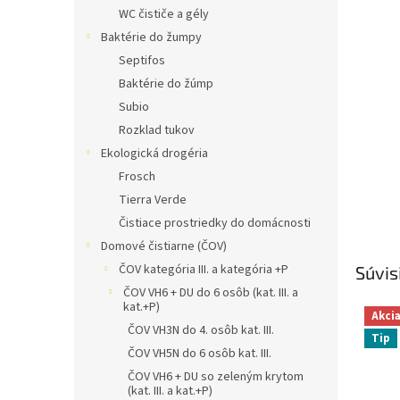
WC čističe a gély
Baktérie do žumpy
Septifos
Baktérie do žúmp
Subio
Rozklad tukov
Ekologická drogéria
Frosch
Tierra Verde
Čistiace prostriedky do domácnosti
Domové čistiarne (ČOV)
ČOV kategória III. a kategória +P
Súvis
ČOV VH6 + DU do 6 osôb (kat. III. a
kat.+P)
Akci
ČOV VH3N do 4. osôb kat. III.
Tip
ČOV VH5N do 6 osôb kat. III.
ČOV VH6 + DU so zeleným krytom
(kat. III. a kat.+P)