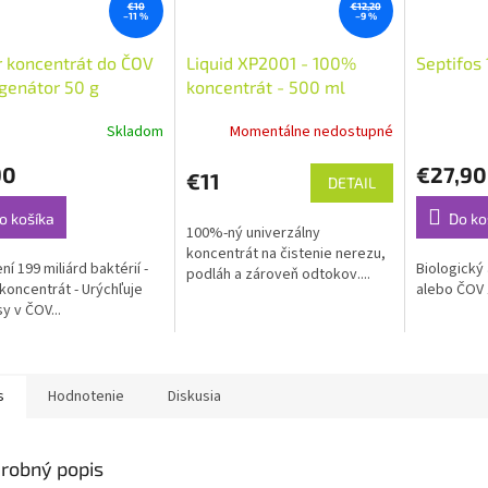
€10
€12,20
–11 %
–9 %
 koncentrát do ČOV
Liquid XP2001 - 100%
Septifos 
genátor 50 g
koncentrát - 500 ml
Skladom
Momentálne nedostupné
erné
tenie
90
€27,90
ktu
€11
DETAIL
o košíka
Do ko
100%-ný univerzálny
koncentrát na čistenie nerezu,
ení 199 miliárd baktérií -
Biologický
podláh a zároveň odtokov....
ičiek.
koncentrát - Urýchľuje
alebo ČOV
y v ČOV...
s
Hodnotenie
Diskusia
robný popis