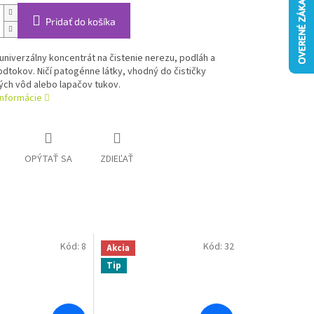
Pridať do košíka
niverzálny koncentrát na čistenie nerezu, podláh a
dtokov. Ničí patogénne látky, vhodný do čističky
ch vôd alebo lapačov tukov.
informácie
OPÝTAŤ SA
ZDIEĽAŤ
Kód:
8
Kód:
32
Akcia
Tip