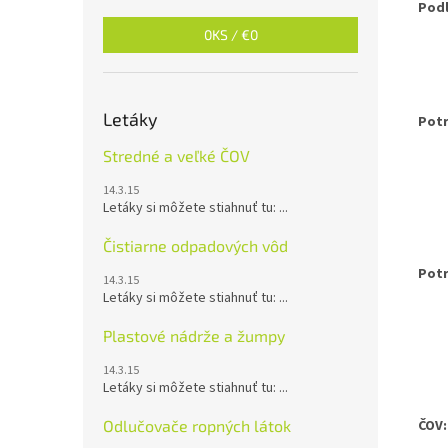
Podl
0
KS /
€0
1 d
Letáky
Potr
Stredné a veľké ČOV
1
14.3.15
0,5
Letáky si môžete stiahnuť tu: ...
Čistiarne odpadových vôd
Potr
14.3.15
Letáky si môžete stiahnuť tu: ...
1
Plastové nádrže a žumpy
1 d
14.3.15
Letáky si môžete stiahnuť tu: ...
ČOV:
Odlučovače ropných látok