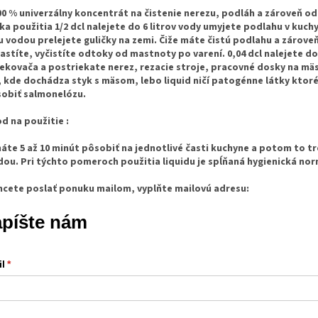
00 % univerzálny koncentrát na čistenie nerezu, podláh a zároveň o
ka použitia 1/2 dcl nalejete do 6 litrov vody umyjete podlahu v kuchy
u vodou prelejete guličky na zemi. Čiže máte čistú podlahu a zároveň
stíte, vyčistíte odtoky od mastnoty po varení. 0,04 dcl nalejete d
ekovača a postriekate nerez, rezacie stroje, pracovné dosky na mä
 kde dochádza styk s mäsom, lebo liquid ničí patogénne látky ktor
obiť salmonelózu.
d na použitie :
áte 5 až 10 minút pôsobiť na jednotlivé časti kuchyne a potom to t
dou. Pri týchto pomeroch použitia liquidu je spĺňaná hygienická nor
hcete poslať ponuku mailom, vyplňte mailovú adresu:
píšte nám
l
(required)
*