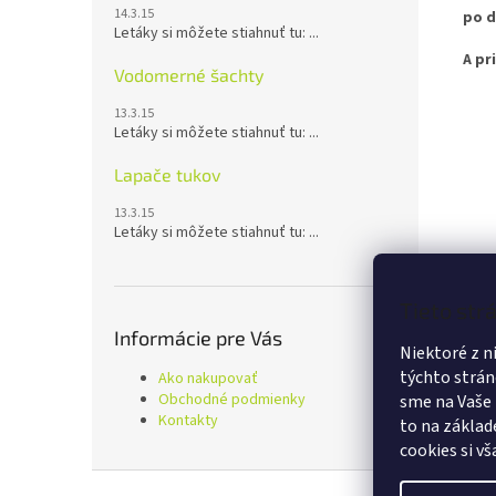
14.3.15
po d
Letáky si môžete stiahnuť tu: ...
A pr
Vodomerné šachty
13.3.15
Letáky si môžete stiahnuť tu: ...
Lapače tukov
13.3.15
Letáky si môžete stiahnuť tu: ...
Tieto str
Informácie pre Vás
Niektoré z 
týchto strán
Ako nakupovať
Obchodné podmienky
sme na Vaše z
Kontakty
to na základ
cookies si v
Z