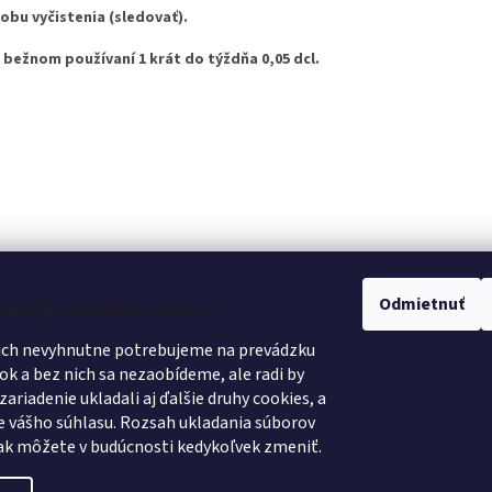
obu vyčistenia (sledovať).
i bežnom používaní 1 krát do týždňa 0,05 dcl.
Odmietnuť
ánky používajú cookies
nich nevyhnutne potrebujeme na prevádzku
ok a bez nich sa nezaobídeme, ale radi by
ariadenie ukladali aj ďalšie druhy cookies, a
e vášho súhlasu. Rozsah ukladania súborov
šak môžete v budúcnosti kedykoľvek zmeniť.