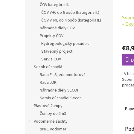
ČOV kategória II.
ČOV VH6 do 6 osôb (kategória II.)
Super
ČOV VH4L do 4 osôb (kategória II.)
- Oxy
Náhradné diely ČOV
Projekty ČOV
Priem
hodno
Hydrogeologický posudok
€8,
produ
Stavebný projekt
je
Servis ČOV
5,0
D
z
Secoh dúchadlá
5
- V bal
Rada EL-S jednomotorová
hviezd
Super 
Rada JDK
proces
Náhradné diely SECOH
Servis dúchadiel Secoh
Plastové žumpy
Popi
Žumpy do 5m3
Vodomerné šachty
Pod
pre 1 vodomer